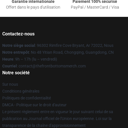
Garantie internationale
Paiement 100% sécurisé
Offert dans le pays d'utilisation
PayPal / MasterCard / Visa
Contactez-nous
Notre siège social
: 96302 Rimfire Cove Bryant, Ar 72022, Nous
Notre entrepôt
: No 48 Yitian Road, Chongqing, Guangdong, CN
Heure
: 9h – 17h (lu – vendredi)
Courriel
: contact@thefrontbottomsmerch.com
Notre société
Sur nous
Conditions générales
Politiques de confidentialité
DMCA - Politique sur le droit d'auteur
Le présent règlement entre en vigueur le jour suivant celui de sa
publication au Journal officiel de l'Union européenne. Loi sur la
transparence de la chaîne d'approvisionnement