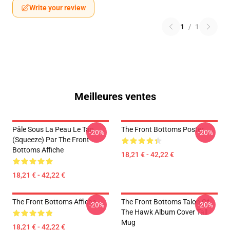
Write your review
1
/
1
Meilleures ventes
Pâle Sous La Peau Le Tan
The Front Bottoms Poster
-20%
-20%
(Squeeze) Par The Front
Bottoms Affiche
18,21 € - 42,22 €
18,21 € - 42,22 €
The Front Bottoms Affiche
The Front Bottoms Talon Of
-20%
-20%
The Hawk Album Cover Tall
Mug
18,21 € - 42,22 €