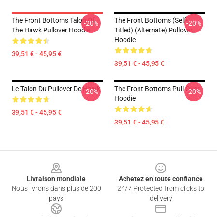
The Front Bottoms Talon Of
The Front Bottoms (Self-
-20%
-20%
The Hawk Pullover Hoodie
Titled) (Alternate) Pullover
Hoodie
39,51 € - 45,95 €
39,51 € - 45,95 €
Le Talon Du Pullover De Hawk
The Front Bottoms Pull-Over
-20%
-20%
Hoodie
39,51 € - 45,95 €
39,51 € - 45,95 €
Footer
Livraison mondiale
Achetez en toute confiance
Nous livrons dans plus de 200
24/7 Protected from clicks to
pays
delivery