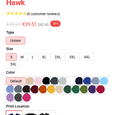
Hawk
(6 customer reviews)
€49.39
€39.51
-20%
$42.95
Type
Unisex
Size
S
M
L
XL
2XL
3XL
4XL
5XL
Color
Default
Print Location