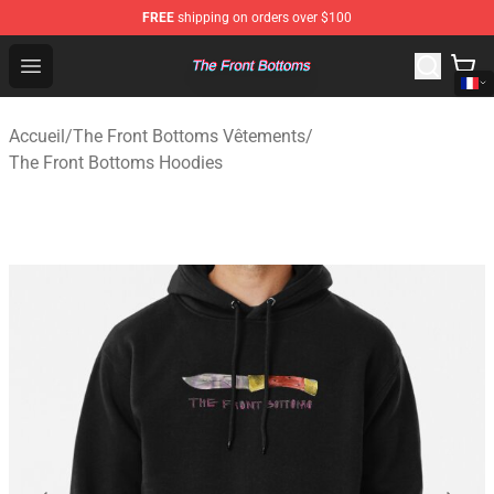
FREE
shipping on orders over $100
The Front Bottoms Store - Official The Front Bottoms M
Open menu
Accueil
/
The Front Bottoms Vêtements
/
The Front Bottoms Hoodies