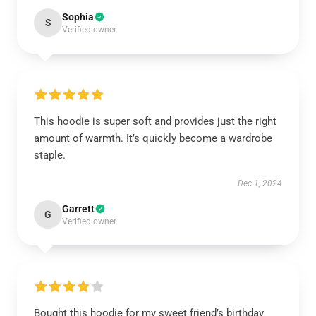
Sophia
S
Verified owner
This hoodie is super soft and provides just the right
amount of warmth. It’s quickly become a wardrobe
staple.
Dec 1, 2024
Garrett
G
Verified owner
Bought this hoodie for my sweet friend’s birthday