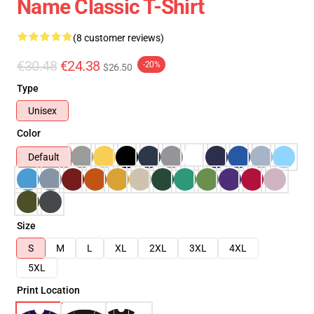
Name Classic T-Shirt
(8 customer reviews)
€30.48
€24.38
-20%
$26.50
Type
Unisex
Color
Default
Size
S
M
L
XL
2XL
3XL
4XL
5XL
Print Location