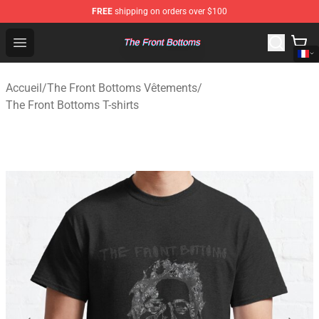
FREE
shipping on orders over $100
The Front Bottoms Store - Official The Front Bottoms M
Open menu
Accueil
/
The Front Bottoms Vêtements
/
The Front Bottoms T-shirts