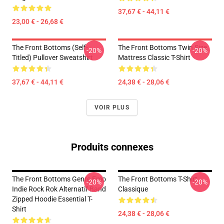
37,67 € - 44,11 €
23,00 € - 26,68 €
The Front Bottoms (Self-
The Front Bottoms Twin Size
-20%
-20%
Titled) Pullover Sweatshirt
Mattress Classic T-Shirt
37,67 € - 44,11 €
24,38 € - 28,06 €
VOIR PLUS
Produits connexes
The Front Bottoms Genre Emo
The Front Bottoms T-Shirt
-20%
-20%
Indie Rock Rok Alternatif Band
Classique
Zipped Hoodie Essential T-
Shirt
24,38 € - 28,06 €