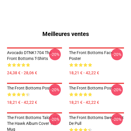
Meilleures ventes
Avocado DTNK1704 The
The Front Bottoms Face
-20%
-20%
Front Bottoms T-Shirts
Poster
24,38 € - 28,06 €
18,21 € - 42,22 €
The Front Bottoms Poster
The Front Bottoms Poster
-20%
-20%
18,21 € - 42,22 €
18,21 € - 42,22 €
The Front Bottoms Talon Of
The Front Bottoms Sweatshirt
-20%
-20%
The Hawk Album Cover Tall
De Pull
Mug