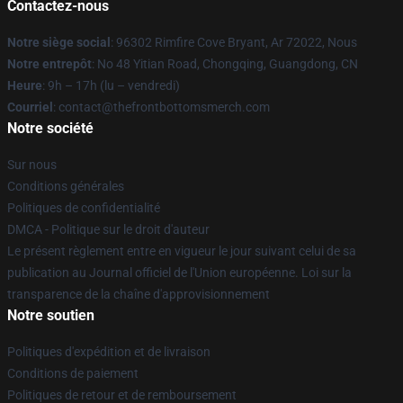
Contactez-nous
Notre siège social
: 96302 Rimfire Cove Bryant, Ar 72022, Nous
Notre entrepôt
: No 48 Yitian Road, Chongqing, Guangdong, CN
Heure
: 9h – 17h (lu – vendredi)
Courriel
: contact@thefrontbottomsmerch.com
Notre société
Sur nous
Conditions générales
Politiques de confidentialité
DMCA - Politique sur le droit d'auteur
Le présent règlement entre en vigueur le jour suivant celui de sa
publication au Journal officiel de l'Union européenne. Loi sur la
transparence de la chaîne d'approvisionnement
Notre soutien
Politiques d'expédition et de livraison
Conditions de paiement
Politiques de retour et de remboursement