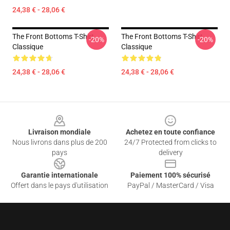
24,38 € - 28,06 €
The Front Bottoms T-Shirt
The Front Bottoms T-Shirt
-20%
-20%
Classique
Classique
24,38 € - 28,06 €
24,38 € - 28,06 €
Footer
Livraison mondiale
Achetez en toute confiance
Nous livrons dans plus de 200
24/7 Protected from clicks to
pays
delivery
Garantie internationale
Paiement 100% sécurisé
Offert dans le pays d'utilisation
PayPal / MasterCard / Visa