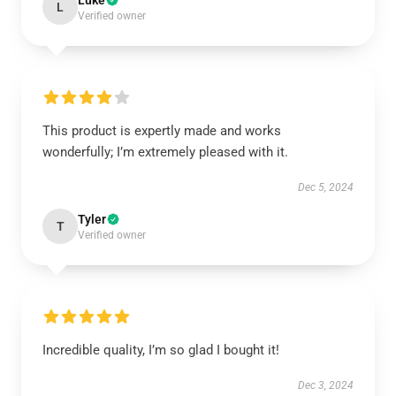
Luke
L
Verified owner
This product is expertly made and works
wonderfully; I’m extremely pleased with it.
Dec 5, 2024
Tyler
T
Verified owner
Incredible quality, I’m so glad I bought it!
Dec 3, 2024