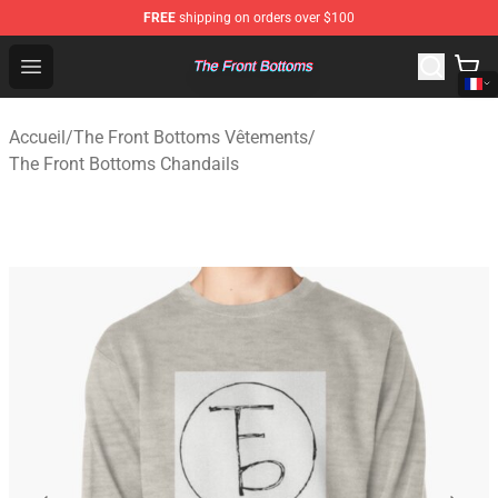
FREE
shipping on orders over $100
The Front Bottoms Store - Official The Front Bottoms M
Open menu
Accueil
/
The Front Bottoms Vêtements
/
The Front Bottoms Chandails