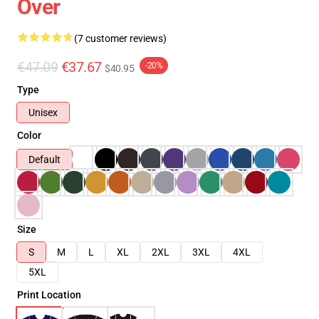
Over
(7 customer reviews)
€47.09
€37.67
-20%
$40.95
Type
Unisex
Color
Default
Size
S
M
L
XL
2XL
3XL
4XL
5XL
Print Location