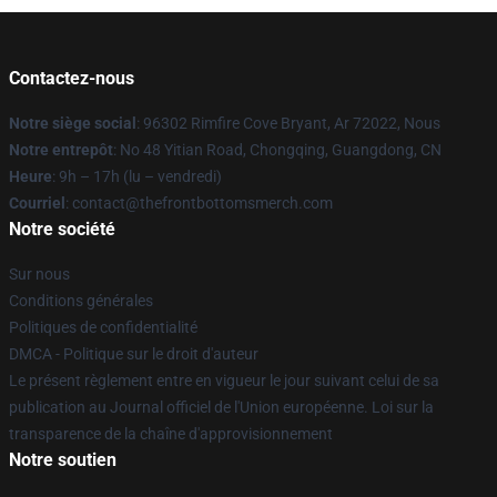
Contactez-nous
Notre siège social
: 96302 Rimfire Cove Bryant, Ar 72022, Nous
Notre entrepôt
: No 48 Yitian Road, Chongqing, Guangdong, CN
Heure
: 9h – 17h (lu – vendredi)
Courriel
: contact@thefrontbottomsmerch.com
Notre société
Sur nous
Conditions générales
Politiques de confidentialité
DMCA - Politique sur le droit d'auteur
Le présent règlement entre en vigueur le jour suivant celui de sa
publication au Journal officiel de l'Union européenne. Loi sur la
transparence de la chaîne d'approvisionnement
Notre soutien