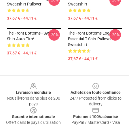
-20%
-20%
Sweatshirt Pullover
Sweatshirt
37,67 € - 44,11 €
37,67 € - 44,11 €
The Front Bottoms - Sweat-
The Front Bottoms Logo
-20%
-20%
Shirt Auto-Titré
Essential T Shirt Pullover
Sweatshirt
37,67 € - 44,11 €
37,67 € - 44,11 €
Footer
Livraison mondiale
Achetez en toute confiance
Nous livrons dans plus de 200
24/7 Protected from clicks to
pays
delivery
Garantie internationale
Paiement 100% sécurisé
Offert dans le pays d'utilisation
PayPal / MasterCard / Visa