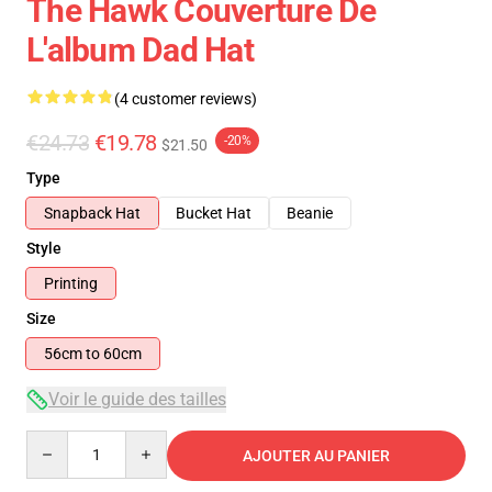
The Hawk Couverture De
L'album Dad Hat
(4 customer reviews)
€24.73
€19.78
-20%
$21.50
Type
Snapback Hat
Bucket Hat
Beanie
Style
Printing
Size
56cm to 60cm
Voir le guide des tailles
Quantity
AJOUTER AU PANIER