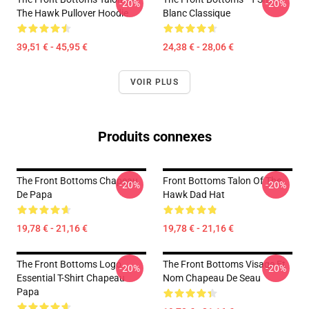
-20%
-20%
The Hawk Pullover Hoodie
Blanc Classique
39,51 € - 45,95 €
24,38 € - 28,06 €
VOIR PLUS
Produits connexes
The Front Bottoms Chapeau
Front Bottoms Talon Of The
-20%
-20%
De Papa
Hawk Dad Hat
19,78 € - 21,16 €
19,78 € - 21,16 €
The Front Bottoms Logo
The Front Bottoms Visage Et
-20%
-20%
Essential T-Shirt Chapeau
Nom Chapeau De Seau
Papa