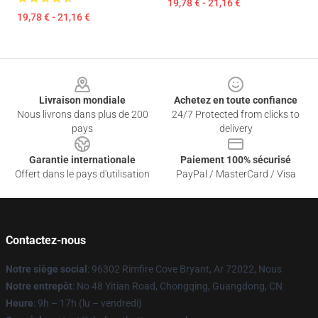
19,78 € - 21,16 €
19,78 € - 21,16 €
Footer
Livraison mondiale
Achetez en toute confiance
Nous livrons dans plus de 200
24/7 Protected from clicks to
pays
delivery
Garantie internationale
Paiement 100% sécurisé
Offert dans le pays d'utilisation
PayPal / MasterCard / Visa
Contactez-nous
Notre siège social
: 96302 Rimfire Cove Bryant, Ar 72022, Nous
Notre entrepôt
: No 48 Yitian Road, Chongqing, Guangdong, CN
Heure
: 9h – 17h (lu – vendredi)