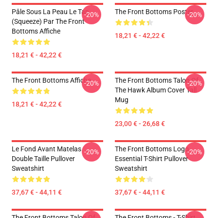
Pâle Sous La Peau Le Tan
The Front Bottoms Poster
-20%
-20%
(Squeeze) Par The Front
Bottoms Affiche
18,21 € - 42,22 €
18,21 € - 42,22 €
The Front Bottoms Affiche
The Front Bottoms Talon Of
-20%
-20%
The Hawk Album Cover Tall
Mug
18,21 € - 42,22 €
23,00 € - 26,68 €
Le Fond Avant Matelas
The Front Bottoms Logo
-20%
-20%
Double Taille Pullover
Essential T-Shirt Pullover
Sweatshirt
Sweatshirt
37,67 € - 44,11 €
37,67 € - 44,11 €
The Front Bottoms Talon Of
The Front Bottoms - T-Shirt