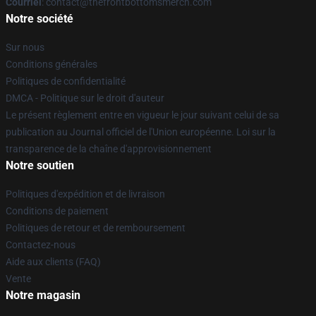
Courriel
: contact@thefrontbottomsmerch.com
Notre société
Sur nous
Conditions générales
Politiques de confidentialité
DMCA - Politique sur le droit d'auteur
Le présent règlement entre en vigueur le jour suivant celui de sa
publication au Journal officiel de l'Union européenne. Loi sur la
transparence de la chaîne d'approvisionnement
Notre soutien
Politiques d'expédition et de livraison
Conditions de paiement
Politiques de retour et de remboursement
Contactez-nous
Aide aux clients (FAQ)
Vente
Notre magasin