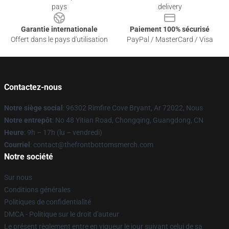
pays
delivery
Garantie internationale
Paiement 100% sécurisé
Offert dans le pays d'utilisation
PayPal / MasterCard / Visa
Contactez-nous
Notre siège social
: 96302 Rimfire Cove Bryant, Ar 72022, Nous
Notre entrepôt
: No 48 Yitian Road, Chongqing, Guangdong, CN
Heure
: 9h – 17h (lu – vendredi)
Courriel
: contact@thefrontbottomsmerch.com
Notre société
Sur nous
Conditions générales
Politiques de confidentialité
DMCA - Politique sur le droit d'auteur
Le présent règlement entre en vigueur le jour suivant celui de sa