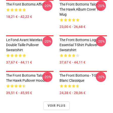
The Front Bottoms Affiche
The Front Bottoms Talon Of
-20%
-20%
The Hawk Album Cover Tall
Mug
18,21 € - 42,22 €
23,00 € - 26,68 €
Le Fond Avant Matelas
The Front Bottoms Logo
-20%
-20%
Double Taille Pullover
Essential T-Shirt Pullover
Sweatshirt
Sweatshirt
37,67 € - 44,11 €
37,67 € - 44,11 €
The Front Bottoms Talon Of
The Front Bottoms - T-Shirt
-20%
-20%
The Hawk Pullover Hoodie
Blanc Classique
39,51 € - 45,95 €
24,38 € - 28,06 €
VOIR PLUS