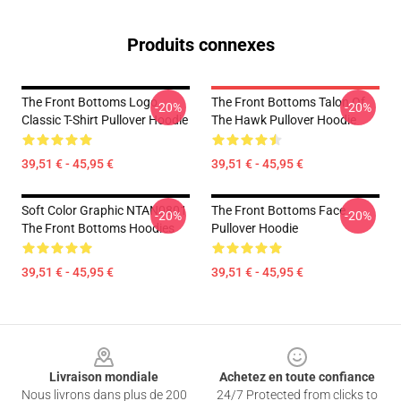
Produits connexes
The Front Bottoms Logo
The Front Bottoms Talon Of
-20%
-20%
Classic T-Shirt Pullover Hoodie
The Hawk Pullover Hoodie
39,51 € - 45,95 €
39,51 € - 45,95 €
Soft Color Graphic NTAN0801
The Front Bottoms Face
-20%
-20%
The Front Bottoms Hoodies
Pullover Hoodie
39,51 € - 45,95 €
39,51 € - 45,95 €
Footer
Livraison mondiale
Achetez en toute confiance
Nous livrons dans plus de 200
24/7 Protected from clicks to