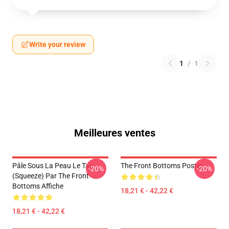
Write your review
1
/
1
Meilleures ventes
Pâle Sous La Peau Le Tan
The Front Bottoms Poster
-20%
-20%
(Squeeze) Par The Front
Bottoms Affiche
18,21 € - 42,22 €
18,21 € - 42,22 €