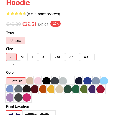
Hoodie
(6 customer reviews)
€49.39
€39.51
-20%
$42.95
Type
Unisex
Size
S
M
L
XL
2XL
3XL
4XL
5XL
Color
Default
Print Location