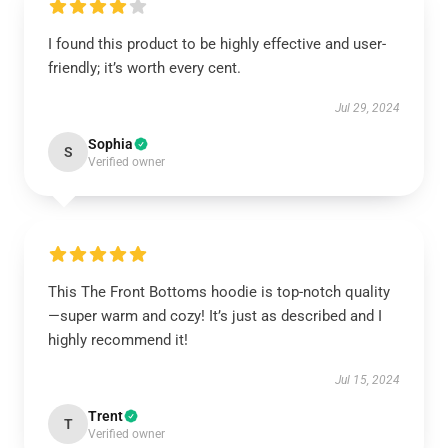
I found this product to be highly effective and user-
friendly; it’s worth every cent.
Jul 29, 2024
Sophia
S
Verified owner
This The Front Bottoms hoodie is top-notch quality
—super warm and cozy! It’s just as described and I
highly recommend it!
Jul 15, 2024
Trent
T
Verified owner