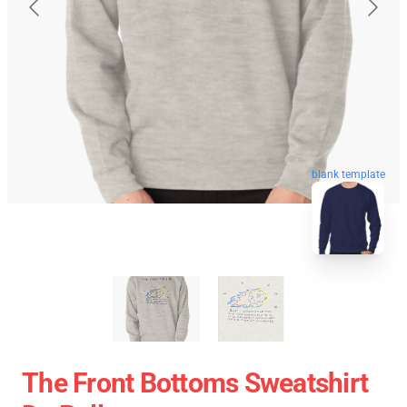
blank template
The Front Bottoms Sweatshirt