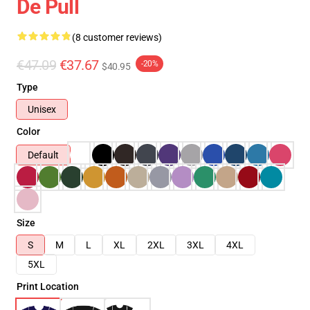
De Pull
(8 customer reviews)
€47.09
€37.67
-20%
$40.95
Type
Unisex
Color
Default
Size
S
M
L
XL
2XL
3XL
4XL
5XL
Print Location