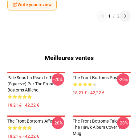
Write your review
1
/
2
Meilleures ventes
Pâle Sous La Peau Le Tan
The Front Bottoms Poster
-20%
-20%
(Squeeze) Par The Front
Bottoms Affiche
18,21 € - 42,22 €
18,21 € - 42,22 €
The Front Bottoms Affiche
The Front Bottoms Talon Of
-20%
-20%
The Hawk Album Cover Tall
Mug
18,21 € - 42,22 €