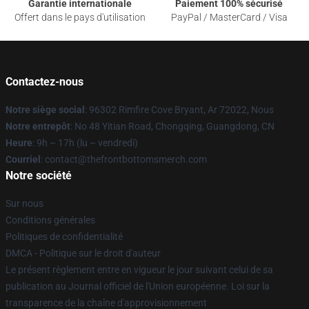
Garantie internationale
Paiement 100% sécurisé
Offert dans le pays d'utilisation
PayPal / MasterCard / Visa
Contactez-nous
Notre siège social
: 96302 Rimfire Cove Bryant, Ar 72022, Nous
Notre entrepôt
: No 48 Yitian Road, Chongqing, Guangdong, CN
Heure
: 9h – 17h (lu – vendredi)
Courriel
: contact@thefrontbottomsmerch.com
Notre société
Sur nous
Conditions générales
Politiques de confidentialité
DMCA - Politique sur le droit d'auteur
Le présent règlement entre en vigueur le jour suivant celui de sa
publication au Journal officiel de l'Union européenne. Loi sur la
transparence de la chaîne d'approvisionnement