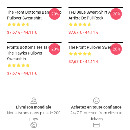
The Front Bottoms Band Logo
TFB 08Le Sweat-Shirt Avant-
-20%
-20%
Pullover Sweatshirt
Arrière De Pull Rock
37,67 € - 44,11 €
37,67 € - 44,11 €
Fronts Bottoms Tee Talons Of
The Front Pullover Sweatshirt
-20%
-20%
The Hawks Pullover
Sweatshirt
37,67 € - 44,11 €
37,67 € - 44,11 €
Footer
Livraison mondiale
Achetez en toute confiance
Nous livrons dans plus de 200
24/7 Protected from clicks to
pays
delivery