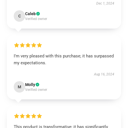
Dec 1, 2024
Caleb
C
Verified owner
I’m very pleased with this purchase; it has surpassed
my expectations.
Aug 16, 2024
Molly
M
Verified owner
This product is transformative; it has significantly