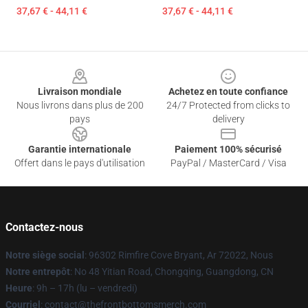
37,67 € - 44,11 €
37,67 € - 44,11 €
Footer
Livraison mondiale
Achetez en toute confiance
Nous livrons dans plus de 200
24/7 Protected from clicks to
pays
delivery
Garantie internationale
Paiement 100% sécurisé
Offert dans le pays d'utilisation
PayPal / MasterCard / Visa
Contactez-nous
Notre siège social
: 96302 Rimfire Cove Bryant, Ar 72022, Nous
Notre entrepôt
: No 48 Yitian Road, Chongqing, Guangdong, CN
Heure
: 9h – 17h (lu – vendredi)
Courriel
: contact@thefrontbottomsmerch.com