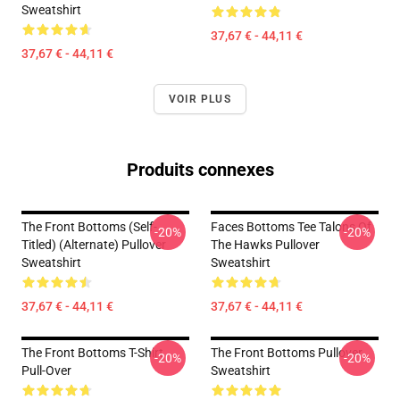
Sweatshirt
37,67 € - 44,11 €
37,67 € - 44,11 €
VOIR PLUS
Produits connexes
The Front Bottoms (Self-
Faces Bottoms Tee Talons Of
-20%
-20%
Titled) (Alternate) Pullover
The Hawks Pullover
Sweatshirt
Sweatshirt
37,67 € - 44,11 €
37,67 € - 44,11 €
The Front Bottoms T-Shirt
The Front Bottoms Pullover
-20%
-20%
Pull-Over
Sweatshirt