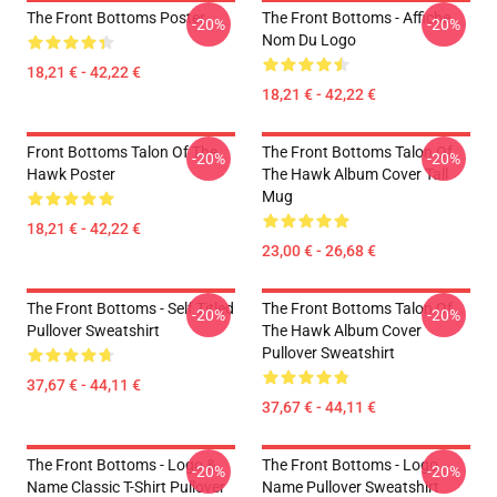
The Front Bottoms Poster
The Front Bottoms - Affiche
-20%
-20%
Nom Du Logo
18,21 € - 42,22 €
18,21 € - 42,22 €
Front Bottoms Talon Of The
The Front Bottoms Talon Of
-20%
-20%
Hawk Poster
The Hawk Album Cover Tall
Mug
18,21 € - 42,22 €
23,00 € - 26,68 €
The Front Bottoms - Self Titled
The Front Bottoms Talon Of
-20%
-20%
Pullover Sweatshirt
The Hawk Album Cover
Pullover Sweatshirt
37,67 € - 44,11 €
37,67 € - 44,11 €
The Front Bottoms - Logo &
The Front Bottoms - Logo
-20%
-20%
Name Classic T-Shirt Pullover
Name Pullover Sweatshirt