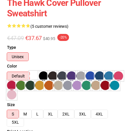
The Hawk Cover Pullover
Sweatshirt
(5 customer reviews)
€47.09
€37.67
-20%
$40.95
Type
Unisex
Color
Default
Size
S
M
L
XL
2XL
3XL
4XL
5XL